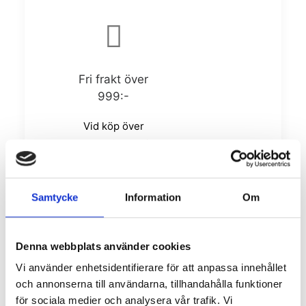
Fri frakt över
999:-
Vid köp över
999:- bjuder vi
på frakten. Vi
använder oss av
DHL som
Samtycke
Information
Om
normalt sett har
2-4
Denna webbplats använder cookies
leveransdagar.
Vi använder enhetsidentifierare för att anpassa innehållet
och annonserna till användarna, tillhandahålla funktioner
för sociala medier och analysera vår trafik. Vi