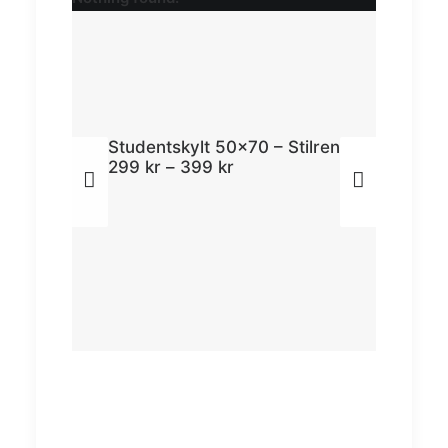
4
Studentskylt 50×70 – Stilren
Stud
299
kr
–
399
kr
39