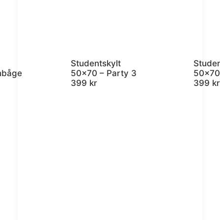
Studentskylt
Studen
nbåge
50×70 – Party 3
50×70 
399
kr
399
kr