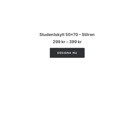
CUSTOMIZE
Studentskylt 50×70 – Stilren
299
kr
–
399
kr
DESIGNA NU