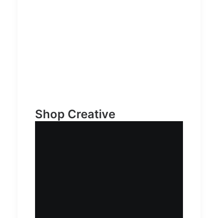
CUSTOMIZE
Student 50×70 – Party 4
399
kr
DESIGNA NU
Shop Creative