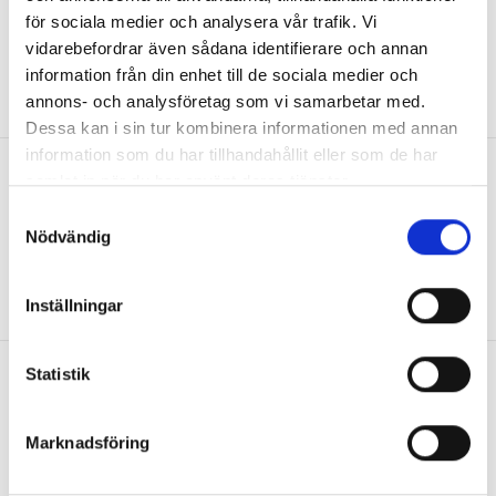
för sociala medier och analysera vår trafik. Vi
vidarebefordrar även sådana identifierare och annan
information från din enhet till de sociala medier och
annons- och analysföretag som vi samarbetar med.
DESCRIPTION
REVIEWS 
Dessa kan i sin tur kombinera informationen med annan
information som du har tillhandahållit eller som de har
samlat in när du har använt deras tjänster.
DESCRIPTION
Samtyckesval
Studentskylten är tillverkad av slitstarkt material som
Nödvändig
tvål viss väta. De har en personlig och snygg design
med måtten 50x70cm.
Inställningar
Statistik
RELATED PRODUCTS
Marknadsföring