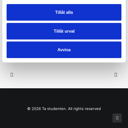
Tillåt alla
Tillåt urval
Avvisa
CUSTOMIZE
© 2026 Ta studenten. All rights reserved
Studentskylt 50x70cm Sweden
399
kr