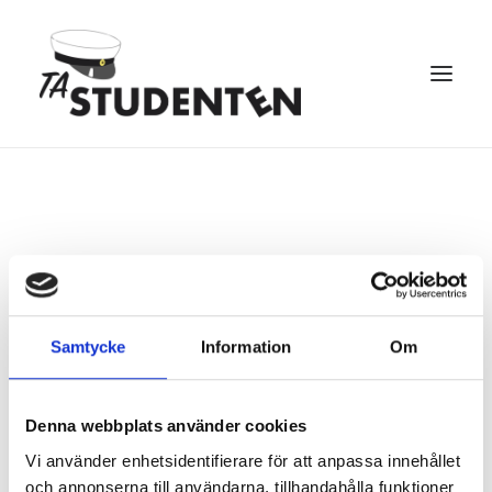
399
kr
Studentskylt
STUDENTSKYLTAR
ADD TO CART
Samtycke
Information
Om
50x70
CART
-
Stilren
Denna webbplats använder cookies
quantity
SKU
14
Vi använder enhetsidentifierare för att anpassa innehållet
Category
Studentskyltar
och annonserna till användarna, tillhandahålla funktioner